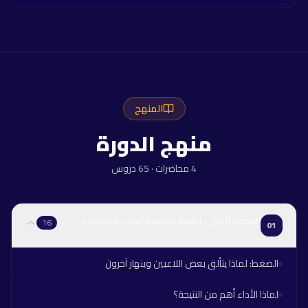
المنهج
منهج الدورة
4
محاضرات
·
65
دروس
الوحدة الأولى: القوة الذهنية الفردية والتركيز
16
01
الضغط: لماذا يتألق بعض اللاعبين وينهار آخرون
لماذا الأداء أهم من النتيجة؟