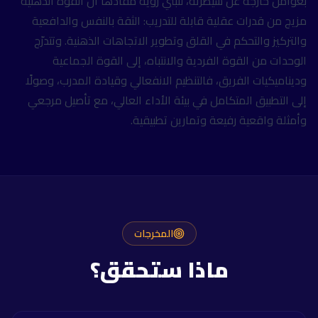
بعوامل خارجة عن سيطرته، لتبني رؤية مفادها أنّ القوة الذهنية
مزيج من قدرات عقلية قابلة للتدريب: الثقة بالنفس والدافعية
والتركيز والتحكم في القلق وتطوير الاتجاهات الذهنية. وتتدرّج
الوحدات من القوة الفردية والانتباه، إلى القوة الجماعية
وديناميكيات الفريق، فالتنظيم الانفعالي وقيادة المدرب، وصولًا
إلى التطبيق المتكامل في بيئة الأداء العالي، مع تأصيل مرجعي
وأمثلة واقعية رفيعة وتمارين تطبيقية.
المخرجات
ماذا ستحقق؟