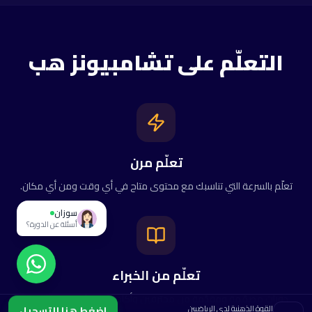
فريق تشامبيونز هب
متصل
التعلّم على تشامبيونز هب
سامي
مرحبًا! مهتم بدورة "القوة الذهنية لدى
الرياضيين"؟ هل تريد مساعدتك بالتسجيل؟
٠٩:١٩ ص
تعلّم مرن
تعلّم بالسرعة التي تناسبك مع محتوى متاح في أي وقت ومن أي مكان.
سوزان
سامي
أسئلة عن الدورة؟
تعلّم من الخبراء
دورات مصمّمة ومقدّمة من محترفين وأكاديميين رائدين في المجال.
القوة الذهنية لدى الرياضيين
اضغط هنا للتسجيل