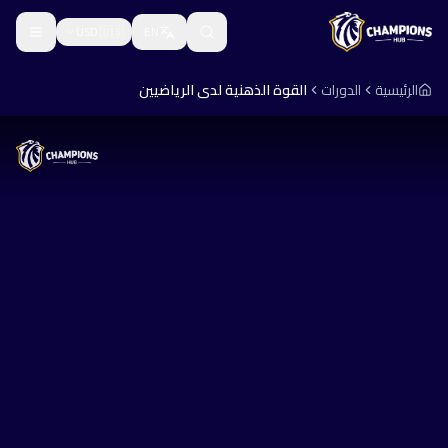
USD
🇺🇸
EN
الرئيسية
الدورات
القوة الذهنية لدى الرياضيين
تعلّم
كورسات
الأفراد
مركز المعرفة
شركات
الندوات الإلكترونية
اللوحة التكتيكية
الحكومات
الإرشاد
قريبًا
من نحن
الاعتماد
قريبًا
العملة
بناء الملف الشخصي
قريبًا
🇪🇬
🇸🇦
🇪🇺
🇺🇸
EGP
SAR
EUR
USD