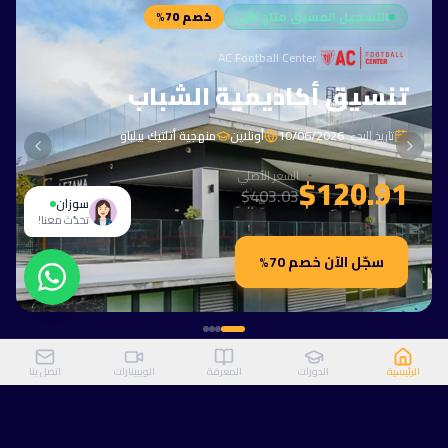
التسجيل المسبق متاح الآن
خصم 70%
سوزان
أهلًا بك في تشامبيونز هب! كيف يمكنني
AC Football Center
مساعدتك؟
تنسيق أكاديمية الشباب
٠٩:٢٨ ص
تاريخ البدء
:
10/06/2026
أونلاين
منهجية أتلتيك بيلباو
السعر الأصلي
$120.91
$403.03
سوزان
تحدّث معنا!
سجّل الآن خصم 70%
الرئيسية
الدورات
المعرفة
الويبينارات
اتصل بنا