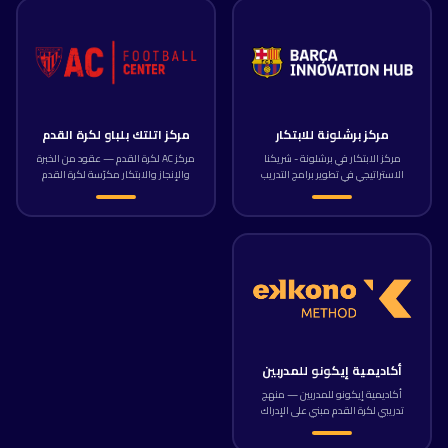
مركز برشلونة للابتكار
مركز اتلتك بلباو لكرة القدم
مركز الابتكار في برشلونة - شريكنا
مركز AC لكرة القدم — عقود من الخبرة
الاستراتيجي في تطوير برامج التدريب
والإنجاز والابتكار مكرّسة لكرة القدم
الرياضي وفق أحدث المعايير العالمية.
النخبوية. تعليم تدريبي 100% عبر الإنترنت
واستشارات رياضية احترافية، مبنية على
مواهب نادي أتلتيك بلباو ومعرفته
ومنهجيته وخبرته ونجاحه الرياضي.
أكاديمية إيكونو للمدربين
أكاديمية إيكونو للمدربين — منهج
تدريبي لكرة القدم مبني على الإدراك
واتخاذ القرار، طوّره كارليس روماغوسا
ودافيد إرناندث منذ تسعينيات القرن