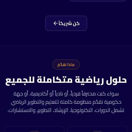
الماضي. يُستخدم في أكثر من 40 ناديًا
محترفًا واتحادًا لكرة القدم حول العالم،
وقد دعم إيكونو أكثر من 25,000 مدرب
ونادٍ في تطوير لاعبين أذكى وفرق أكثر
كن شريكاً
فعالية.
ماذا نقدّم
حلول رياضية متكاملة للجميع
سواء كنت محترفاً فردياً، أو نادياً أو أكاديمية، أو جهة
حكومية نقدّم منظومة كاملة للتعليم والتطوير الرياضي
تشمل الدورات، التكنولوجيا، الإرشاد، التطوير، والاستشارات.